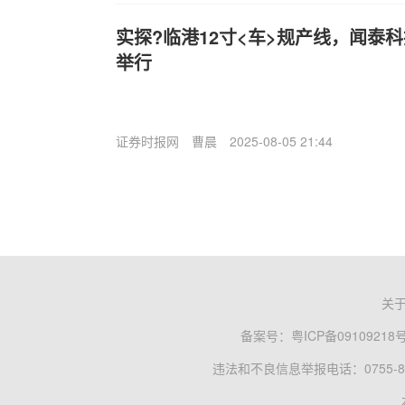
实探?临港12寸<车>规产线，闻泰
举行
证券时报网
曹晨
2025-08-05 21:44
关
备案号：
粤ICP备09109218
违法和不良信息举报电话：0755-83