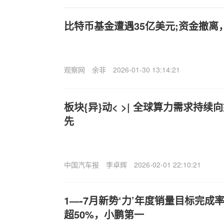
比特币基金遭遇35亿美元;资金撤
观察网
余非
2026-01-30 13:14:21
板块{异}动< >| 全球算力需求持续
先
中国汽车报
李卓辉
2026-02-01 22:10:21
1—-7月新势‘力’年度销量目标完
超50%，小鹏第一