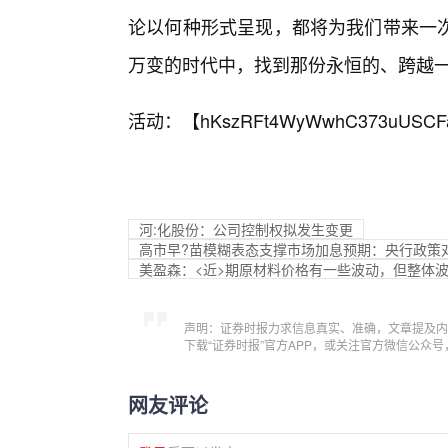
论以何种形式呈现，都将为我们带来一
万变的时代中，找到那份永恒的、跨越
活动：【
hKszRFt4WyWwhC373uUSCF
河:化股份：公司控制权拟发生变更
高市早?苗模糊表态支撑市场加息预期：央行政策
美盈森：<近>期原材料价格有一些波动，但整体
声明：证券时报力求信息真实、准确，文章提及内
下载“证券时报”官方APP，或关注官方微信公众
网友评论