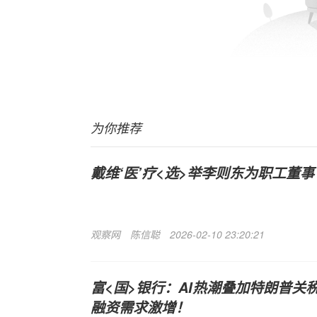
为你推荐
戴维‘医’疗<选>举李则东为职工董事
观察网
陈信聪
2026-02-10 23:20:21
富<国>银行：AI热潮叠加特朗普关
融资需求激增！