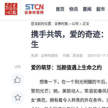
首页
快讯
要闻
股市
您当前的位置：
证券时报
>
公司
>
正文
携手共筑，爱的奇迹：
生
来源：证券时报网
作者：陈信聪
2026-02-11 
爱的萌芽：当颜值遇上生命之约
点赞
想象一下，在一个阳光明媚的午后
慧的光芒；她，美丽动人，笑容如春风
女”典范，拥有着令人称羡的外在条件。