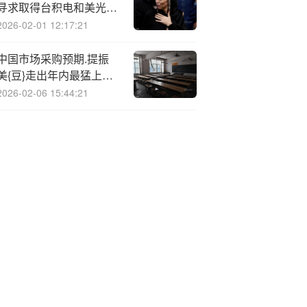
寻求取得台积电和美光等
公司股权
2026-02-01 12:17:21
中国市场采购预期.提振
美{豆}走出年内最猛上涨
行情
2026-02-06 15:44:21