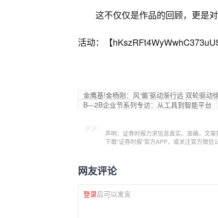
这不仅仅是作品的回顾，更是对
活动：【
hKszRFt4WyWwhC373uU
金鹰基!金杨刚：风‘偏’驱动渐行远 双轮驱动
B—2B企业节系列专访：从工具到智能平台
声明：证券时报力求信息真实、准确，文章
下载“证券时报”官方APP，或关注官方微
网友评论
登录
后可以发言