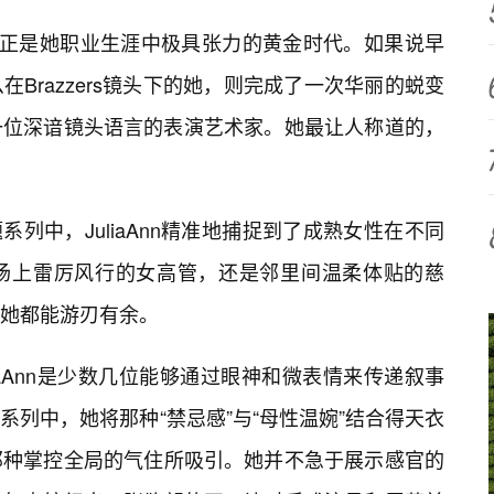
的🔥时期，正是她职业生涯中极具张力的黄金时代。如果说早
在Brazzers镜头下的她，则完成了一次华丽的蜕变
一位深谙镜头语言的表演艺术家。她最让人称道的，
主题系列中，JuliaAnn精准地捕捉到了成熟女性在不同
场上雷厉风行的女高管，还是邻里间温柔体贴的慈
她都能游刃有余。
liaAnn是少数几位能够通过眼神和微表情来传递叙事
s》系列中，她将那种“禁忌感”与“母性温婉”结合得天衣
那种掌控全局的气住所吸引。她并不急于展示感官的