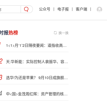
公众号
电子报
客户端
时报
热榜
换一换
1<1>月‘1’2日隔夜要闻：道指收高约560点 科技股表现低迷 美政府停摆即将结束 摩根大通押注英国央行12月降息
天:华新能：实际控制人裴振华、容建芬夫妇拟向宁德时代转让12.95%股份
选华!为还是苹果？ 9月10日成旗舰机“决战日”
中<国>金茂周红辉：资产管理的核心逻辑是投资回报