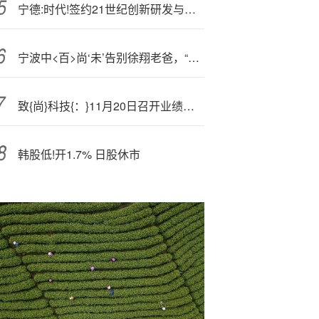
宁德:时代!签约21世纪创新研发与试验中试基地等多个项目
宁波中<百>尚‘未’告别徐翔老爸，“金帝系”卢斯侃已入场抢筹！
致{尚}科技{：}11月20日召开业绩说明会，投资者参与
韩股低!开1.7% 日股休市