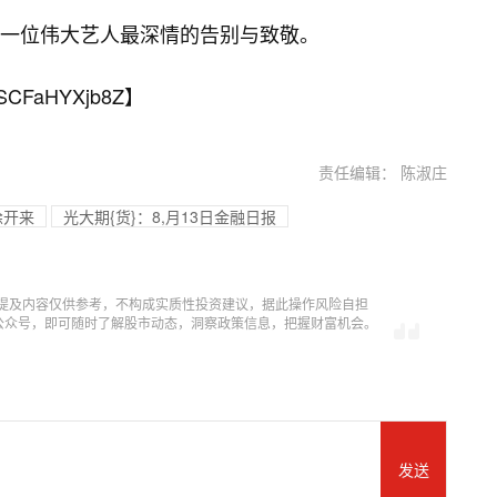
一位伟大艺人最深情的告别与致敬。
SCFaHYXjb8Z
】
责任编辑： 陈淑庄
徐开来
光大期{货}：8,月13日金融日报
提及内容仅供参考，不构成实质性投资建议，据此操作风险自担
信公众号，即可随时了解股市动态，洞察政策信息，把握财富机会。
发送