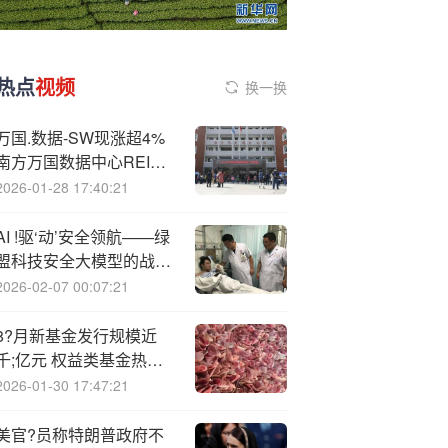
热点
视频
换一换
万国.数据-SW现涨超4%
南方万国数据中心REIT
已在上交所挂牌
2026-01-28 17:40:21
AI !驱‘动’安全领航——绿
盟科技安全大模型的战略
投资与核心突破｜绿盟科
2026-02-07 00:07:21
技荣获“北京民营企业投
资优秀案例”
8?月新基金发行规模近
千;亿元 权益类基金热度
陡升
2026-01-30 17:47:21
美官?员称特朗普政府不