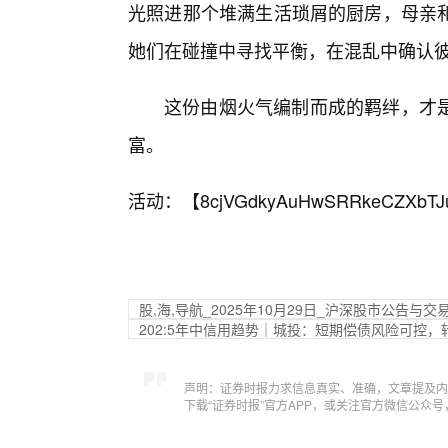
光照进那个堆满生活琐屑的厨房，母亲
她们在碰撞中寻找平衡，在混乱中确认彼
这份由烟火气编制而成的羁绊，才
富。
活动：【
8cjVGdkyAuHwSRRkeCZXbTJ
股,海,导航_2025年10月29日_沪深股市公告与交
202:5年中信用趋势｜城投：短期偿债风险可控
声明：证券时报力求信息真实、准确，文章提及内
下载“证券时报”官方APP，或关注官方微信公众