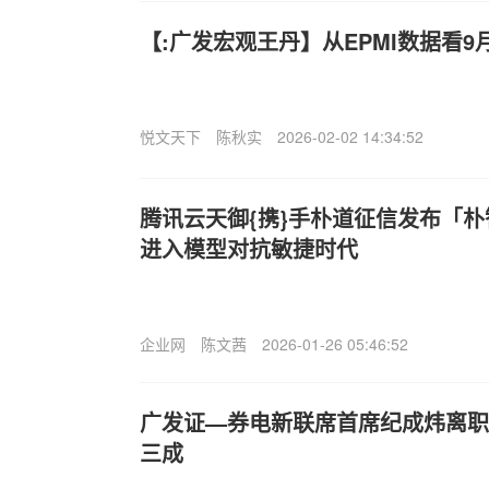
【:广发宏观王丹】从EPMI数据看9
悦文天下
陈秋实
2026-02-02 14:34:52
腾讯云天御{携}手朴道征信发布「
进入模型对抗敏捷时代
企业网
陈文茜
2026-01-26 05:46:52
广发证—券电新联席首席纪成炜离职
三成