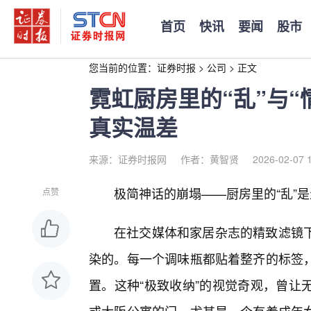
首页
快讯
要闻
股市
您当前的位置：
证券时报
>
公司
>
正文
霓虹厨房里的“乱”与
真实温差
来源：证券时报网
作者：黄智贤
2026-02-07 
极简神话的崩塌——厨房里的“乱”
点赞
在社交媒体和家居杂志的精致滤镜
染的。每一个调味瓶都贴着整齐的标签
置。这种“极致收纳”的视觉奇观，曾让