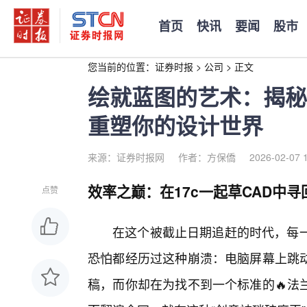
首页
快讯
要闻
股市
您当前的位置：
证券时报
>
公司
>
正文
绘就蓝图的艺术：揭秘1
重塑你的设计世界
来源：证券时报网
作者：方保僑
2026-02-07 
效率之巅：在17c一起草CAD中
点赞
在这个被截止日期追赶的时代，每一
恐怕都经历过这种崩溃：电脑屏幕上跳
稿，而你却在为找不到一个标准的🔥法