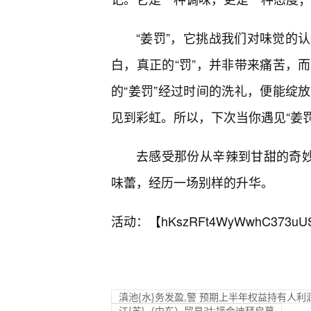
“姜罚”，它挑战我们对味觉的
白，真正的“罚”，并非带来痛苦，
的“姜罚”经过时间的洗礼，便能绽
见到彩虹。所以，下次当你遇见“姜
去感受那份从辛辣到甘甜的奇妙
味蕾，经历一场别样的升华。
活动：【
hKszRFt4WyWwhC373uU
滇池{水}务发盈,警 预期上半年权益持有人利润减
江{苏}（中东）贸易对;接会迪拜启幕