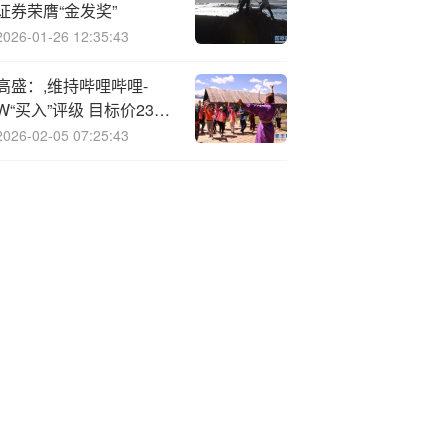
证券荣膺“金发奖”
2026-01-26 12:35:43
高盛：,维持哔哩哔哩-
W“买入”评级 目标价234
港元
2026-02-05 07:25:43