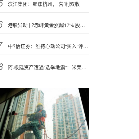
滨江集团：聚焦杭州，‘营’利双收
港股异动 | ?赤峰黄金涨超17% 股价创新高
中?信证券：维持心动公司“买入”评级 游戏、Taptap双侧收入增长全面超预期
阿.根廷资产遭遇“选举地震”：米莱政党惨败引发股债汇三杀