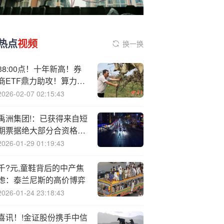
热点
视频
换一换
38:00点！十年新高！券
商ETF鼎力助攻！算力芯
片点燃“科技牛”，AI双子
2026-02-07 02:15:43
星再创新高，589520放
量暴涨超8%
禹洲集团!：已获得来自短
期票据绝大部分合资格持
有人的同意
2026-01-29 01:19:43
千?元,童鞋背后的中产焦
虑：泰兰尼斯的高价博弈
2026-01-24 23:18:43
喜讯！!金证股份携手中信