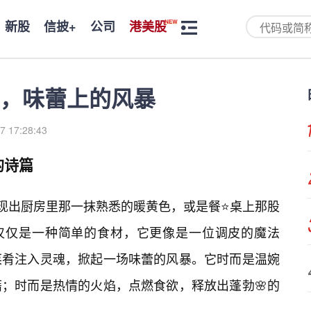
新股
信披+
公司
港美股
，味蕾上的风暴
7 17:28:43
的诗篇
浮现出厨房里那一抹熟悉的暖黄色，或是餐⭐桌上那股
非仅仅是一种简单的食材，它更像是一位调皮的魔法
菜肴注入灵魂，掀起一场味蕾的风暴。它时而是温婉
；时而是热情的火焰，点燃食欲，释放出蓬勃🌸的