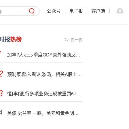
公众号
电子报
客户端
时报
热榜
换一换
加拿?大<三>季度GDP意外强劲反弹 进口骤降掩盖内需疲软
预制菜.陷入舆论,漩涡，相关A股上市公司遇波动
恒{丰}银,行多项业务违规被重罚6150万 “最年轻行长”白雨石临合规业绩双考
美债收;益率:一跌，美元和黄金明天怎么走？