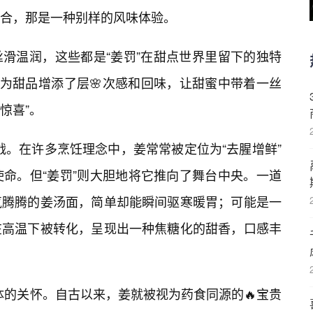
融合，那是一种别样的风味体验。
滑温润，这些都是“姜罚”在甜点世界里留下的独特
，为甜品增添了层🌸次感和回味，让甜蜜中带着一丝
惊喜”。
挑战。在许多烹饪理念中，姜常常被定位为“去腥增鲜”
使命。但“姜罚”则大胆地将它推向了舞台中央。一道
气腾腾的姜汤面，简单却能瞬间驱寒暖胃；可能是一
在高温下被转化，呈现出一种焦糖化的甜香，口感丰
身体的关怀。自古以来，姜就被视为药食同源的🔥宝贵